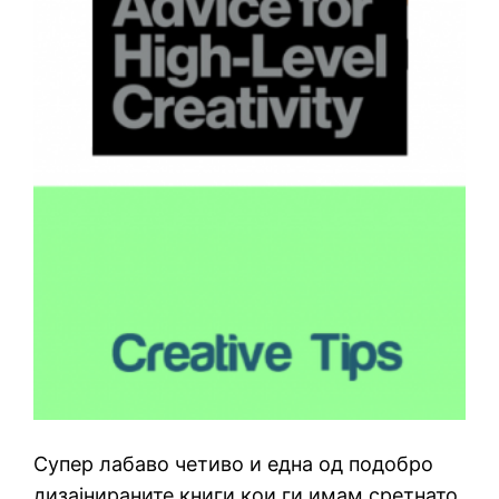
Супер лабаво четиво и една од подобро
дизајнираните книги кои ги имам сретнато