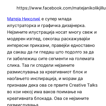
https://www.facebook.com/matejanikolikji
Матеја Николиќ
е супер млада
илустраторка и графичка дизајнерка.
Нејзините илустрација носат многу свеж и
модерен изглед, секогаш раскажувајќи
интересни приказни, правејќи едноставно
да сакаш да ги гледаш што подолго за да
ги забележиш сите сегменти на големата
слика. Таа ги сподели нејзините
размислувања за креативниот блок и
наоѓањето инспирација, и морам да
признаам дека ова се првите Creative Talks
во кои некој има ваков поимање на
креативната блокада. Ова се нејзините
размислувања…