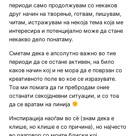
периоди само продолжувам со некаков
друг начин на творење, готвам, пишувам,
читам, истражувам на некоја тема која ме
интересира и потенцијално може да стане
некакво дело понатаму.
Сметам дека е апсолутно важно во тие
периоди да се остане активен, на било
каков начин кој и не мора да е поврзан со
креативното поле во кое се изразувате.
Тоа ми помага да ги пребродам оние
останати секојдневни ситуации, и со тоа
да се вратам на линија
Инспирација наоѓам во сѐ (знам дека е
клише, но клише е со причина), но најчесто
во разговор со моите блиски кој