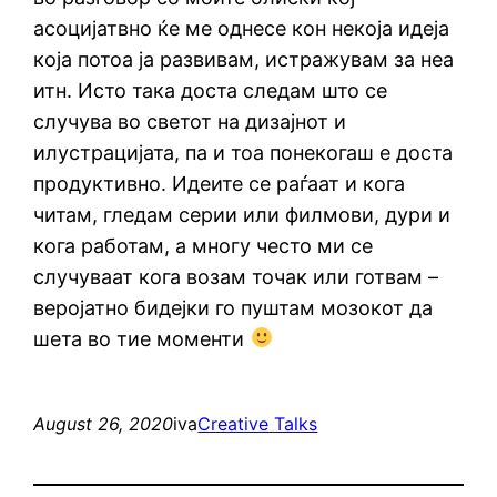
асоцијатвно ќе ме однесе кон некоја идеја
која потоа ја развивам, истражувам за неа
итн. Исто така доста следам што се
случува во светот на дизајнот и
илустрацијата, па и тоа понекогаш е доста
продуктивно. Идеите се раѓаат и кога
читам, гледам серии или филмови, дури и
кога работам, а многу често ми се
случуваат кога возам точак или готвам –
веројатно бидејки го пуштам мозокот да
шета во тие моменти
August 26, 2020
iva
Creative Talks