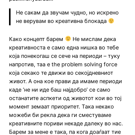
Не сакам да звучам чудно, но искрено
не верувам во креативна блокада
Како концепт барем
Не мислам дека
креативноста е само една нишка во тебе
која понекогаш се сече на периоди – туку
напротив, таа е the problem solving force
која секако те движи во секојдневниот
живот. А она кое прави да имаме периоди
каде ‘не ни иде баш најдобро‘ се само
останатите аспкети од животот кои во тој
момент земаат приоритет. Така некако
можеби би рекла дека ги сместуваме
креативните пориви некаде далеку во нас.
Барем за мене е така, па кога доаѓаат тие