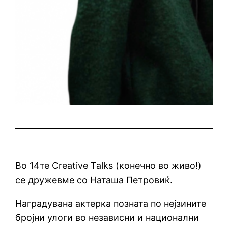
Во 14те Creative Talks (конечно во живо!)
се дружевме со Наташа Петровиќ.
Наградувана актерка позната по нејзините
бројни улоги во независни и национални