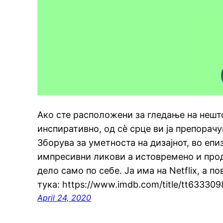
Ако сте расположени за гледање на нешт
инспиративно, од сѐ срце ви ја препорачув
Зборува за уметноста на дизајнот, во еп
импресивни ликови а истовремено и прод
дело само по себе. Ја има на Netflix, а 
тука: https://www.imdb.com/title/tt633309
April 24, 2020