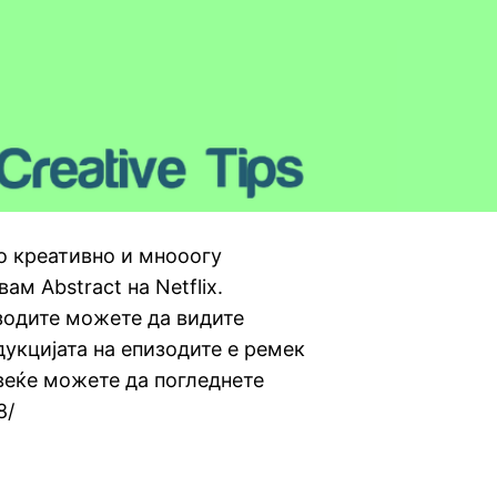
о креативно и мнооогу
ам Abstract на Netflix.
изодите можете да видите
укцијата на епизодите е ремек
повеќе можете да погледнете
8/