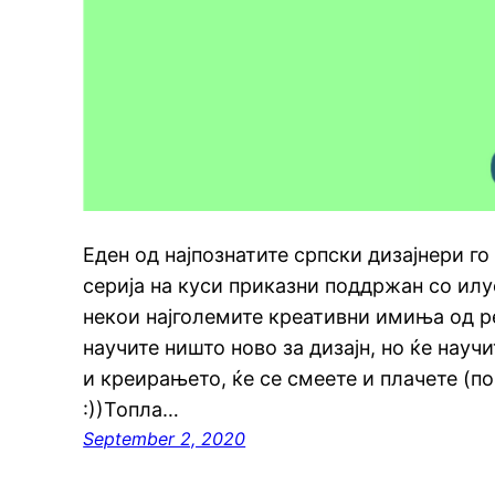
Еден од најпознатите српски дизајнери г
серија на куси приказни поддржан со ил
некои најголемите креативни имиња од р
научите ништо ново за дизајн, но ќе науч
и креирањето, ќе се смеете и плачете (п
:))Топла…
September 2, 2020