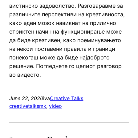
вистинско задоволство. Разговаравме за
различните перспективи на креативноста,
како еден мозок навикнат на прилично
стриктен начин на функционирање може
да биде креативен, како преминувањето
на некои поставени правила и граници
понекогаш може да биде најдоброто
решение. Погледнете го целиот разговор
во видеото.
June 22, 2020
iva
Creative Talks
creativetalksmk
, 
video