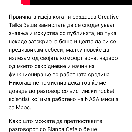
Првичната идеја кога ги создавав Creative
Talks беше замислата да се споделуваат
знаења и искуства со публиката, но тука
некаде затскриена беше и целта да си се
предизвикам себеси, малку повеќе да
излезам од својата комфорт зона, надвор
од моето секојдневие и начин на
функционирање во работната средина.
Никогаш не помислив дека тоа ќе ме
доведе до разговор со вистински rocket
scientist кој има работено на NASA мисија
за Марс.
Како што можете да претпоставите,
разговорот со Bianca Cefalo беше